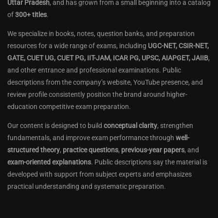
Uttar Pradesh
, and has grown from a small beginning into a catalog
of
300+ titles
.
We specialize in books, notes, question banks, and preparation
resources for a wide range of exams, including
UGC-NET, CSIR-NET,
GATE, CUET UG, CUET PG, IIT-JAM, ICAR PG, UPSC, AIAPGET, JAIIB
,
and other entrance and professional examinations. Public
descriptions from the company’s website, YouTube presence, and
review profile consistently position the brand around higher-
education competitive exam preparation.
Our content is designed to build
conceptual clarity
, strengthen
fundamentals, and improve exam performance through
well-
structured theory
,
practice questions
,
previous-year papers
, and
exam-oriented explanations
. Public descriptions say the material is
developed with support from subject experts and emphasizes
practical understanding and systematic preparation.