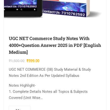
UGC NET Commerce Study Notes With
4000+Question Answer 2025 in PDF [English
Medium]
Original
Current
₹
1,500.00
₹
599.00
price
price
UGC NET COMMERCE (08) Study Material & Study
was:
is:
Notes 2nd Edition As Per Updated Syllabus
₹1,500.00.
₹599.00.
Notes Highlight-
1. Complete Details Notes all Topics & Subjects
Covered (Unit Wise…