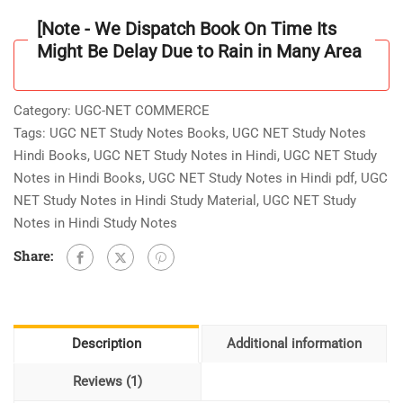
Hindi
[Note - We Dispatch Book On Time Its
As
Might Be Delay Due to Rain in Many Area
per
Updated
Syllabus
Category:
UGC-NET COMMERCE
2025
Tags:
UGC NET Study Notes Books
,
UGC NET Study Notes
[In
Hindi Books
,
UGC NET Study Notes in Hindi
,
UGC NET Study
Hindi]
Notes in Hindi Books
,
UGC NET Study Notes in Hindi pdf
,
UGC
quantity
NET Study Notes in Hindi Study Material
,
UGC NET Study
Notes in Hindi Study Notes
Share:
Description
Additional information
Reviews (1)