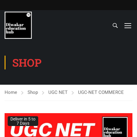
SHOP
Home
Shop
UGC NET
UGC-NET COMMERCE
Deliver in 5 to
7 Days