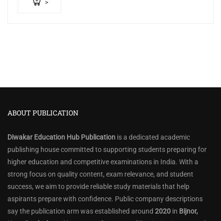
>
ABOUT PUBLICATION
Diwakar Education Hub Publication
is a dedicated academic
publishing house committed to supporting students preparing for
higher education and competitive examinations in India. With a
strong focus on quality content, exam relevance, and student
success, we aim to provide reliable study materials that help
aspirants prepare with confidence. Public company descriptions
say the publication arm was established around
2020
in
Bijnor,