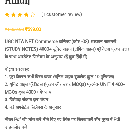
Hindi]
(
1
customer review)
Rated
1
4.00
Original
Current
₹
1,000.00
₹
599.00
out of
price
price
5
UGC NTA NET Commerce वाणिज्य (कोड -08) अध्ययन सामग्री
was:
is:
based
(STUDY NOTES) 4000+ यूनिट वाइज (टॉपिक वाइज) प्रैक्टिस प्रश्न उत्तर
₹1,000.00.
₹599.00.
on
के साथ अपडेटेड सिलेबस के अनुसार (ई-बुक हिंदी में)
customer
नोट्स हाइलाइट-
rating
1. पूरा विवरण सभी विषय कवर (यूनिट वाइज बुकलेट कुल 10 पुस्तिका)
2. यूनिट वाइज प्रैक्टिस (प्रश्न और उत्तर MCQs) प्रत्येक UNIT में 400+
MCQs कुल 4000+ के साथ
3. विशेषज्ञ संकाय द्वारा तैयार
4. नई अपडेटेड सिलेबस के अनुसार
सैंपल Pdf की जाँच करें नीचे दिए गए लिंक पर क्लिक करें और मुफ्त में Pdf
डाउनलोड करें